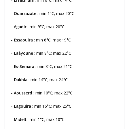
–
Errachidia
: min 0°C; max 14°C
–
Ouarzazate
: min 1°C; max 20°C
–
Agadir
: min 9°C; max 20°C
–
Essaouira
: min 6°C; max 19°C
–
Laâyoune
: min 8°C; max 22°C
–
Es-Semara
: min 8°C; max 21°C
–
Dakhla
: min 14°C; max 24°C
–
Aousserd
: min 10°C; max 22°C
–
Lagouira
: min 16°C; max 25°C
–
Midelt
: min 1°C; max 10°C