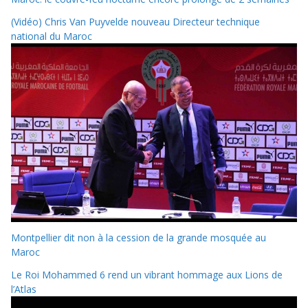
(Vidéo) Chris Van Puyvelde nouveau Directeur technique
national du Maroc
Montpellier dit non à la cession de la grande mosquée au
Maroc
Le Roi Mohammed 6 rend un vibrant hommage aux Lions de
l’Atlas