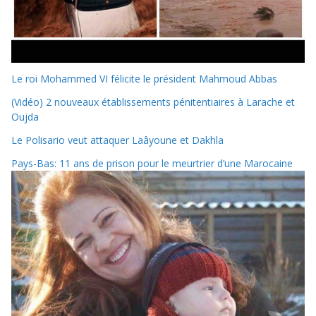
Le roi Mohammed VI félicite le président Mahmoud Abbas
(Vidéo) 2 nouveaux établissements pénitentiaires à Larache et
Oujda
Le Polisario veut attaquer Laâyoune et Dakhla
Pays-Bas: 11 ans de prison pour le meurtrier d’une Marocaine