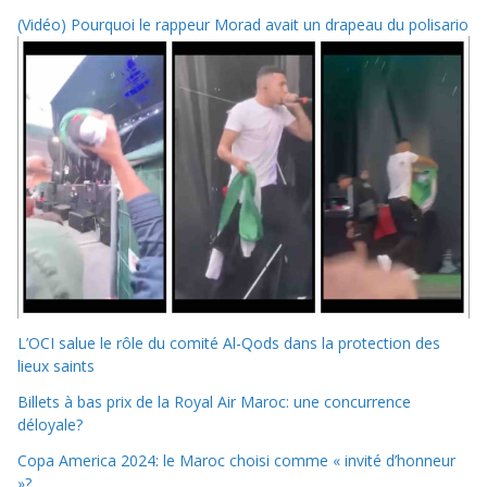
(Vidéo) Pourquoi le rappeur Morad avait un drapeau du polisario
L’OCI salue le rôle du comité Al-Qods dans la protection des
lieux saints
Billets à bas prix de la Royal Air Maroc: une concurrence
déloyale?
Copa America 2024: le Maroc choisi comme « invité d’honneur
»?