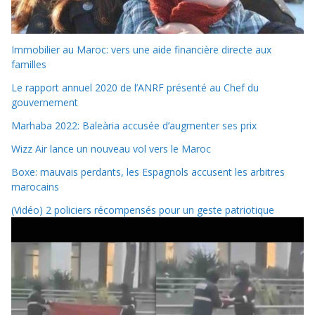
Immobilier au Maroc: vers une aide financière directe aux
familles
Le rapport annuel 2020 de l’ANRF présenté au Chef du
gouvernement
Marhaba 2022: Baleària accusée d’augmenter ses prix
Wizz Air lance un nouveau vol vers le Maroc
Boxe: mauvais perdants, les Espagnols accusent les arbitres
marocains
(Vidéo) 2 policiers récompensés pour un geste patriotique