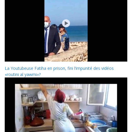
La Youtubeuse Fatiha en prison, fini l’impunité des vidéos
«routini al yawmi»?