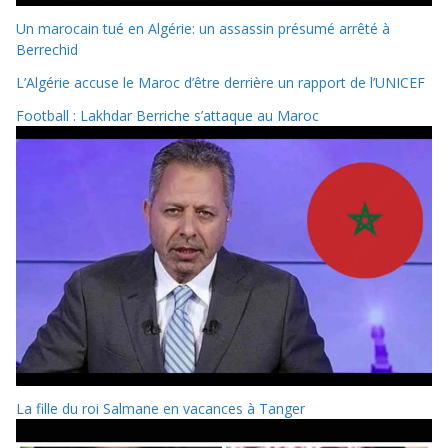
Un marocain tué en Algérie: un assassin présumé arrêté à
Berrechid
L’Algérie accuse le Maroc d’être derrière un rapport de l’UNICEF
Football : Lakhdar Berriche s’attaque au Maroc
La fille du roi Salmane en vacances à Tanger