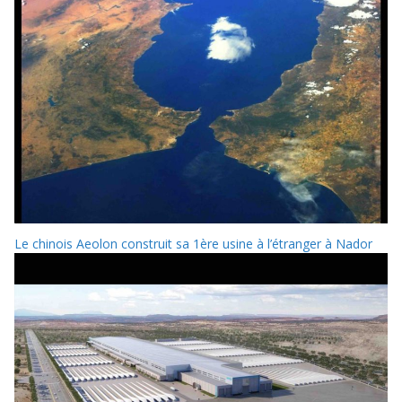
Le chinois Aeolon construit sa 1ère usine à l’étranger à Nador