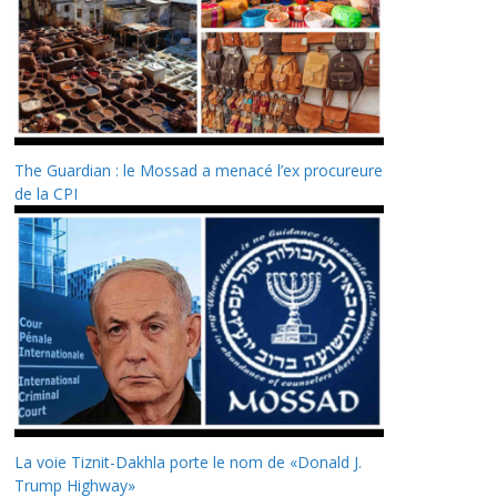
The Guardian : le Mossad a menacé l’ex procureure
de la CPI
La voie Tiznit-Dakhla porte le nom de «Donald J.
Trump Highway»