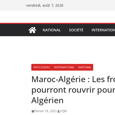
Passer
vendredi, août 7, 2026
au
contenu
NATIONAL
SOCIÉTÉ
INTERNATIO
FAITS DIVERS
INTERNATIONAL
NATIONAL
Maroc-Algérie : Les fr
pourront rouvrir pour
Algérien
février 18, 2021
LPJM