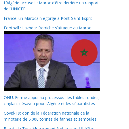
L’Algérie accuse le Maroc d’être derrière un rapport
de l’UNICEF
France: un Marocain égorgé à Pont-Saint-Esprit
Football : Lakhdar Berriche s’attaque au Maroc
ONU: Ferme appui au processus des tables rondes,
cinglant désaveu pour l’Algérie et les séparatistes
Covid-19: don de la Fédération nationale de la
minoterie de 5.000 tonnes de farines et semoules
Rabat : la Tour Mohammed 6 et le grand théâtre