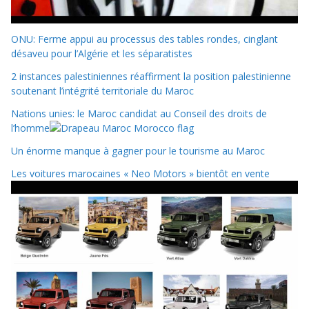
ONU: Ferme appui au processus des tables rondes, cinglant
désaveu pour l’Algérie et les séparatistes
2 instances palestiniennes réaffirment la position palestinienne
soutenant l’intégrité territoriale du Maroc
Nations unies: le Maroc candidat au Conseil des droits de
l’homme
Un énorme manque à gagner pour le tourisme au Maroc
Les voitures marocaines « Neo Motors » bientôt en vente