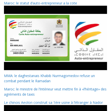
Maroc: le statut d’auto-entrepreneur a la cote
MMA: le daghestanais Khabib Nurmagomedov refuse un
combat pendant le Ramadan
Maroc: le ministre de l’Intérieur veut mettre fin à «l’héritage» des
agréments de taxis
Le chinois Aeolon construit sa 1ère usine à l’étranger à Nador