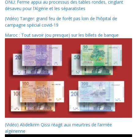
ONU: Ferme appui au processus des tables rondes, cinglant
désaveu pour l’Algérie et les séparatistes
(Vidéo) Tanger: grand feu de forêt pas loin de l’hôpital de
campagne spécial covid-19
Maroc : Tout savoir (ou presque) sur les billets de banque
(Vidéo) Abdelkrim Qissi réagit aux meurtres de l’armée
algérienne