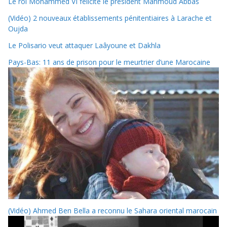
Le roi Mohammed VI félicite le président Mahmoud Abbas
(Vidéo) 2 nouveaux établissements pénitentiaires à Larache et
Oujda
Le Polisario veut attaquer Laâyoune et Dakhla
Pays-Bas: 11 ans de prison pour le meurtrier d’une Marocaine
(Vidéo) Ahmed Ben Bella a reconnu le Sahara oriental marocain