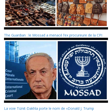
The Guardian : le Mossad a menacé l’ex procureure de la CPI
La voie Tiznit-Dakhla porte le nom de «Donald J. Trump