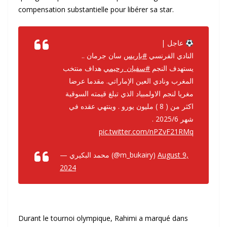
compensation substantielle pour libérer sa star.
عاجل |
النادي الفرنسي
#باريس
سان جرمان ..
يستهدف النجم
#سفيان_رحيمي
هداف منتخب
المغرب ونادي العين الإماراتي. مقدما عرضا
مغريا لنجم الاولمبياد الذي تبلغ قيمته السوقية
اكثر من ( 8 ) مليون يورو . وينتهي عقده في
شهر 2025/6 .
pic.twitter.com/nPZvF21RMq
— محمد البكيري (@m_bukairy)
August 9,
2024
Durant le tournoi olympique, Rahimi a marqué dans