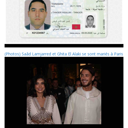
(Photos) Saâd Lamjarred et Ghita El Alaki se sont mariés à Paris