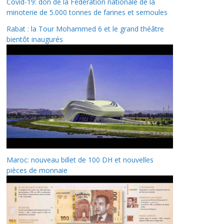
Covid-19: don de la Fédération nationale de la
minoterie de 5.000 tonnes de farines et semoules
Rabat : la Tour Mohammed 6 et le grand théâtre
bientôt inaugurés
Maroc: nouveau billet de 100 DH et nouvelles
pièces de monnaie