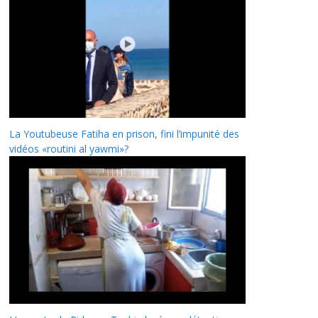
La Youtubeuse Fatiha en prison, fini l’impunité des
vidéos «routini al yawmi»?