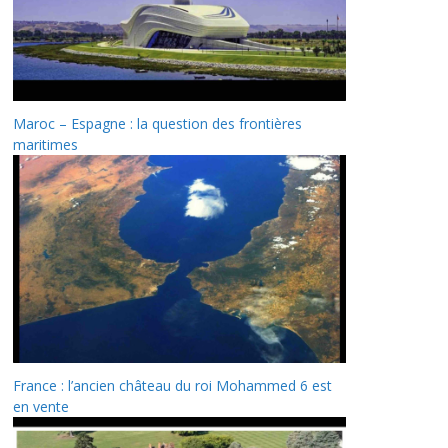
Maroc – Espagne : la question des frontières
maritimes
France : l’ancien château du roi Mohammed 6 est
en vente