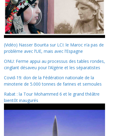
(Vidéo) Nasser Bourita sur LCI: le Maroc n’a pas de
problème avec l’UE, mais avec l’Espagne
ONU: Ferme appui au processus des tables rondes,
cinglant désaveu pour l’Algérie et les séparatistes
Covid-19: don de la Fédération nationale de la
minoterie de 5.000 tonnes de farines et semoules
Rabat : la Tour Mohammed 6 et le grand théâtre
bientôt inaugurés