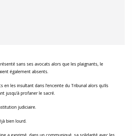
résenté sans ses avocats alors que les plaignants, le
étaient également absents.
 en les insultant dans l’enceinte du Tribunal alors qu’ils
ant jusqu’à profaner le sacré.
itution judiciaire.
jà bien lourd.
caine a exprimé, dans un communiqué, sa solidarité avec les