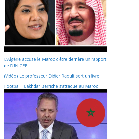
L’Algérie accuse le Maroc d’être derrière un rapport
de l’UNICEF
(Vidéo) Le professeur Didier Raoult sort un livre
Football : Lakhdar Berriche s’attaque au Maroc