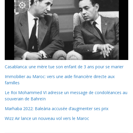
Casablanca: une mère tue son enfant de 3 ans pour se marier
Immobilier au Maroc: vers une aide financière directe aux
familles
Le Roi Mohammed VI adresse un message de condoléances au
souverain de Bahreïn
Marhaba 2022: Baleària accusée d’augmenter ses prix
Wizz Air lance un nouveau vol vers le Maroc