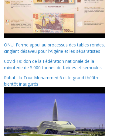
ONU: Ferme appui au processus des tables rondes,
cinglant désaveu pour l’Algérie et les séparatistes
Covid-19: don de la Fédération nationale de la
minoterie de 5.000 tonnes de farines et semoules
Rabat : la Tour Mohammed 6 et le grand théâtre
bientôt inaugurés