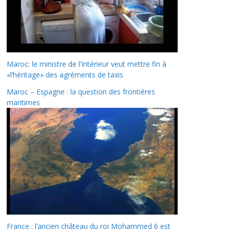
Maroc: le ministre de l’Intérieur veut mettre fin à
«l’héritage» des agréments de taxis
Maroc – Espagne : la question des frontières
maritimes
France : l’ancien château du roi Mohammed 6 est