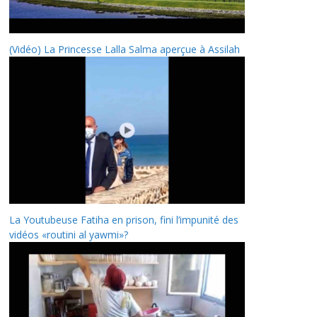
(Vidéo) La Princesse Lalla Salma aperçue à Assilah
La Youtubeuse Fatiha en prison, fini l’impunité des
vidéos «routini al yawmi»?