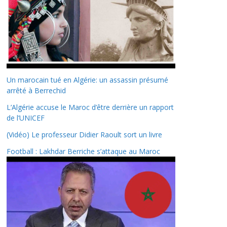
Un marocain tué en Algérie: un assassin présumé
arrêté à Berrechid
L’Algérie accuse le Maroc d’être derrière un rapport
de l’UNICEF
(Vidéo) Le professeur Didier Raoult sort un livre
Football : Lakhdar Berriche s’attaque au Maroc