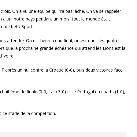
 crois. On a vu une équipe qui n’a pas lâché. On va se rappeler
n a uni notre pays pendant un mois, tout le monde était
ro de beIN Sports.
nous attendre. On est heureux au final, on est dans les quatre
rs que la prochaine grande échéance qui attend les Lions est la
’Ivoire.
F après un nul contre la Croatie (0-0), puis deux victoires face
huitième de finale (0-0, t.a.b 3-0) et le Portugal en quarts (1-0),
t ce stade de la compétition.