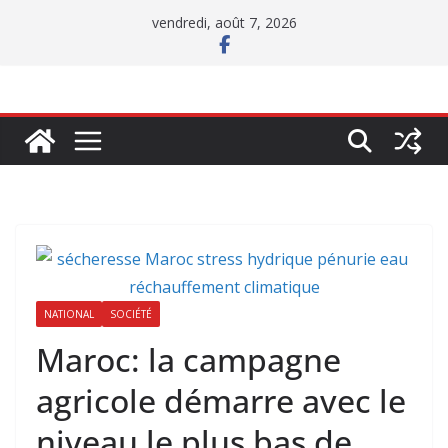
Passer
vendredi, août 7, 2026
au
contenu
NATIONAL
SOCIÉTÉ
Maroc: la campagne
agricole démarre avec le
niveau le plus bas de