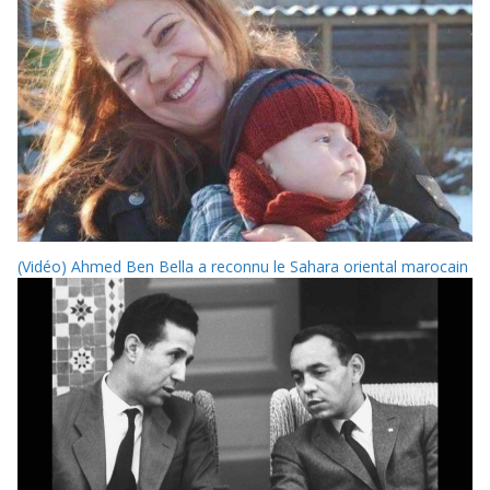
(Vidéo) Ahmed Ben Bella a reconnu le Sahara oriental marocain