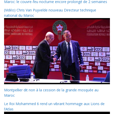
Maroc: le couvre-feu nocturne encore prolongé de 2 semaines
(Vidéo) Chris Van Puyvelde nouveau Directeur technique
national du Maroc
Montpellier dit non à la cession de la grande mosquée au
Maroc
Le Roi Mohammed 6 rend un vibrant hommage aux Lions de
l’Atlas