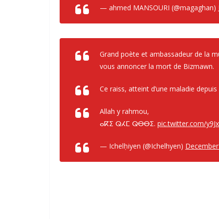
— ahmed MANSOURI (@magaghan)
Grand poète et ambassadeur de la mu
vous annoncer la mort de Bizmawn.
Ce raiss, atteint d’une maladie depu
Allah y rahmou,
ⴰⴽⵉ ⵕⵃⵎ ⵕⴱⴱⵉ.
pic.twitter.com/y9J
— Ichelḥiyen (@Ichelhyen)
December 