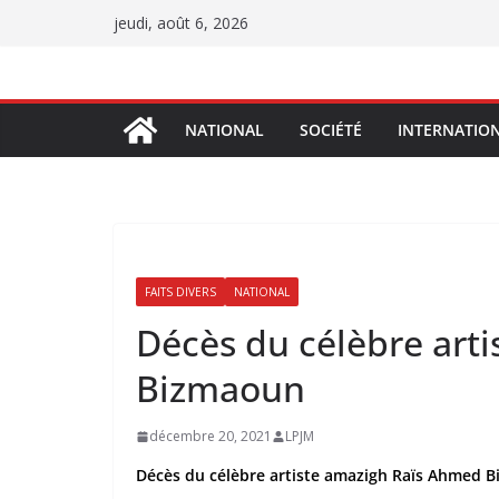
Passer
jeudi, août 6, 2026
au
contenu
NATIONAL
SOCIÉTÉ
INTERNATIO
FAITS DIVERS
NATIONAL
Décès du célèbre art
Bizmaoun
décembre 20, 2021
LPJM
Décès du célèbre artiste amazigh Raïs Ahmed 