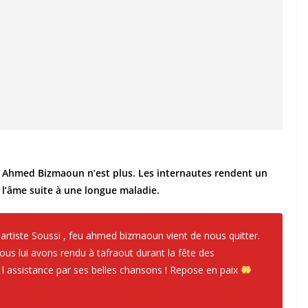
 Ahmed Bizmaoun n’est plus. Les internautes rendent un
l’âme suite à une longue maladie.
 artiste Soussi , feu ahmed bizmaoun vient de nous quitter.
s lui avons rendu à tafraout durant la fête des
é l assistance par ses belles chansons ! Repose en paix