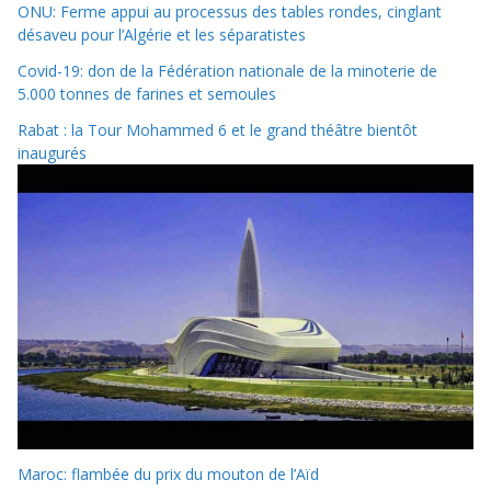
ONU: Ferme appui au processus des tables rondes, cinglant
désaveu pour l’Algérie et les séparatistes
Covid-19: don de la Fédération nationale de la minoterie de
5.000 tonnes de farines et semoules
Rabat : la Tour Mohammed 6 et le grand théâtre bientôt
inaugurés
Maroc: flambée du prix du mouton de l’Aïd