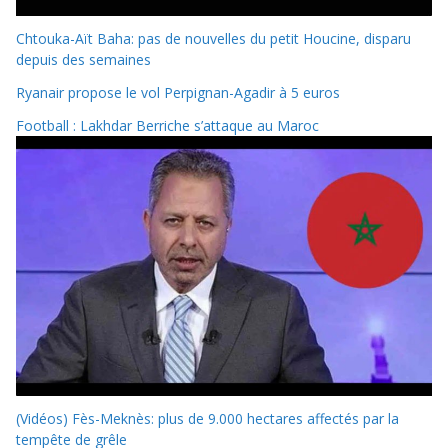
Chtouka-Aït Baha: pas de nouvelles du petit Houcine, disparu
depuis des semaines
Ryanair propose le vol Perpignan-Agadir à 5 euros
Football : Lakhdar Berriche s’attaque au Maroc
(Vidéos) Fès-Meknès: plus de 9.000 hectares affectés par la
tempête de grêle