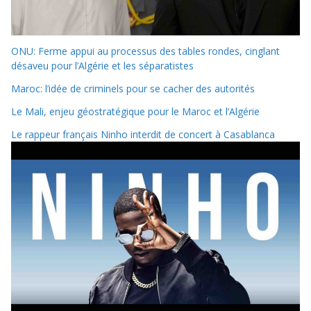
ONU: Ferme appui au processus des tables rondes, cinglant
désaveu pour l’Algérie et les séparatistes
Maroc: l’idée de criminels pour se cacher des autorités
Le Mali, enjeu géostratégique pour le Maroc et l’Algérie
Le rappeur français Ninho interdit de concert à Casablanca