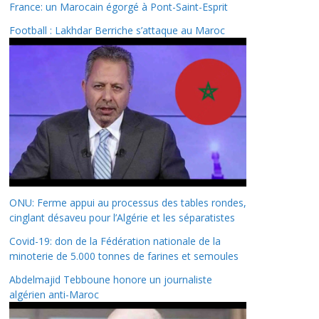
France: un Marocain égorgé à Pont-Saint-Esprit
Football : Lakhdar Berriche s’attaque au Maroc
ONU: Ferme appui au processus des tables rondes,
cinglant désaveu pour l’Algérie et les séparatistes
Covid-19: don de la Fédération nationale de la
minoterie de 5.000 tonnes de farines et semoules
Abdelmajid Tebboune honore un journaliste
algérien anti-Maroc