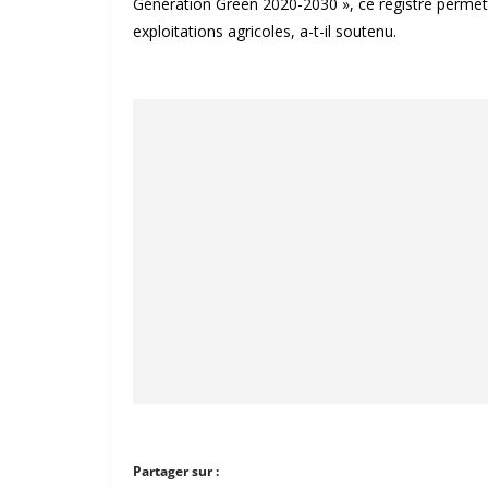
Génération Green 2020-2030 », ce registre permett
exploitations agricoles, a-t-il soutenu.
Partager sur :