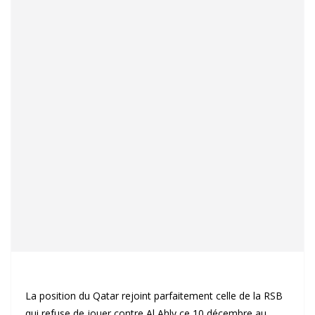
La position du Qatar rejoint parfaitement celle de la RSB
qui refuse de jouer contre Al Ahly ce 10 décembre au