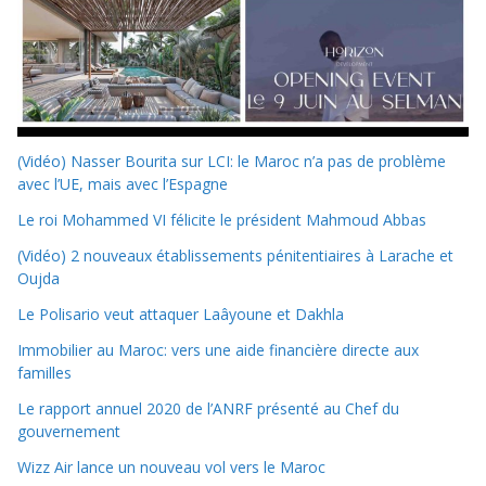
(Vidéo) Nasser Bourita sur LCI: le Maroc n’a pas de problème
avec l’UE, mais avec l’Espagne
Le roi Mohammed VI félicite le président Mahmoud Abbas
(Vidéo) 2 nouveaux établissements pénitentiaires à Larache et
Oujda
Le Polisario veut attaquer Laâyoune et Dakhla
Immobilier au Maroc: vers une aide financière directe aux
familles
Le rapport annuel 2020 de l’ANRF présenté au Chef du
gouvernement
Wizz Air lance un nouveau vol vers le Maroc