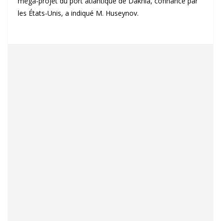
méga-projet du port atlantique de Dakhla, cofinancé par
les États-Unis, a indiqué M. Huseynov.