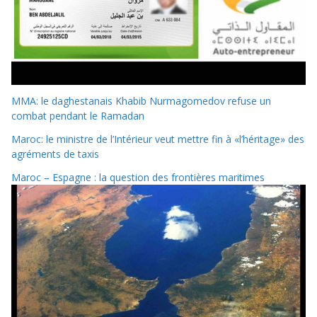
MMA: le daghestanais Khabib Nurmagomedov refuse un
combat pendant le Ramadan
Maroc: le ministre de l’Intérieur veut mettre fin à «l’héritage» des
agréments de taxis
Maroc – Espagne : la question des frontières maritimes