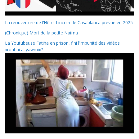
La réouverture de l’Hôtel Lincoln de Casablanca prévue en 2025
(Chronique) Mort de la petite Naïma
La Youtubeuse Fatiha en prison, fini l’impunité des vidéos
«routini al yawmi»?