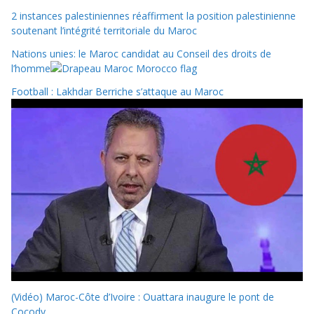
2 instances palestiniennes réaffirment la position palestinienne
soutenant l’intégrité territoriale du Maroc
Nations unies: le Maroc candidat au Conseil des droits de
l’homme
Football : Lakhdar Berriche s’attaque au Maroc
(Vidéo) Maroc-Côte d’Ivoire : Ouattara inaugure le pont de
Cocody