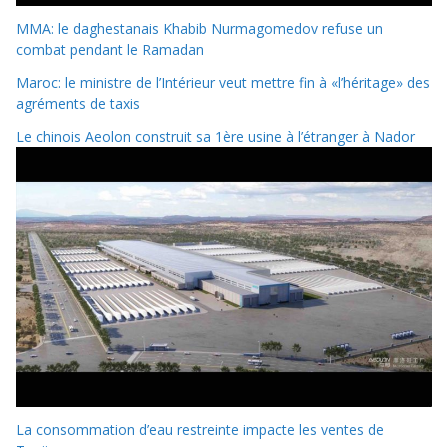
MMA: le daghestanais Khabib Nurmagomedov refuse un
combat pendant le Ramadan
Maroc: le ministre de l’Intérieur veut mettre fin à «l’héritage» des
agréments de taxis
Le chinois Aeolon construit sa 1ère usine à l’étranger à Nador
La consommation d’eau restreinte impacte les ventes de