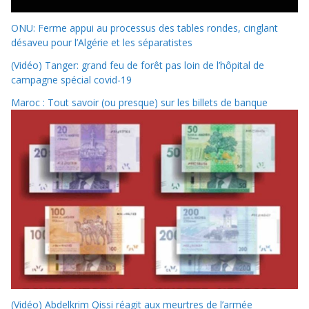
ONU: Ferme appui au processus des tables rondes, cinglant
désaveu pour l’Algérie et les séparatistes
(Vidéo) Tanger: grand feu de forêt pas loin de l’hôpital de
campagne spécial covid-19
Maroc : Tout savoir (ou presque) sur les billets de banque
(Vidéo) Abdelkrim Qissi réagit aux meurtres de l’armée