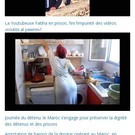
La Youtubeuse Fatiha en prison, fini l’impunité des vidéos
«routini al yawmi»?
Journée du détenu: le Maroc s’engage pour préserver la dignité
des détenus et des prisons
Arrestation de barons de la drogue opérant au Maroc, en