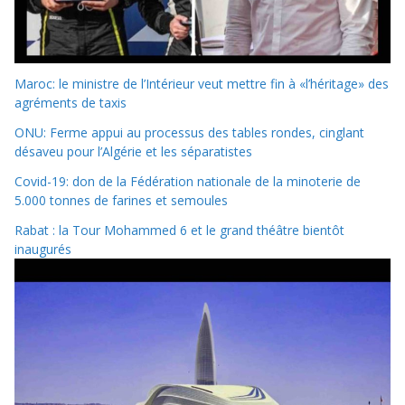
Maroc: le ministre de l’Intérieur veut mettre fin à «l’héritage» des
agréments de taxis
ONU: Ferme appui au processus des tables rondes, cinglant
désaveu pour l’Algérie et les séparatistes
Covid-19: don de la Fédération nationale de la minoterie de
5.000 tonnes de farines et semoules
Rabat : la Tour Mohammed 6 et le grand théâtre bientôt
inaugurés