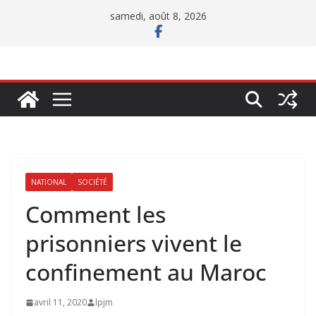
Passer
samedi, août 8, 2026
au
contenu
NATIONAL
SOCIÉTÉ
Comment les
prisonniers vivent le
confinement au Maroc
avril 11, 2020
lpjm