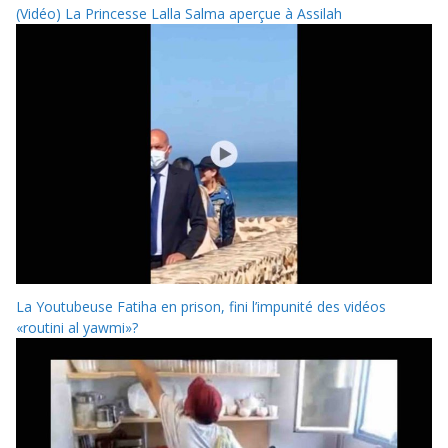
(Vidéo) La Princesse Lalla Salma aperçue à Assilah
La Youtubeuse Fatiha en prison, fini l’impunité des vidéos
«routini al yawmi»?