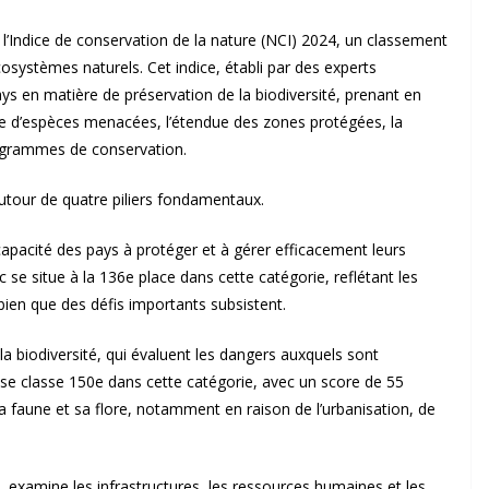
l’Indice de conservation de la nature (NCI) 2024, un classement
osystèmes naturels. Cet indice, établi par des experts
 en matière de préservation de la biodiversité, prenant en
re d’espèces menacées, l’étendue des zones protégées, la
programmes de conservation.
autour de quatre piliers fondamentaux.
 capacité des pays à protéger et à gérer efficacement leurs
se situe à la 136e place dans cette catégorie, reflétant les
ien que des défis importants subsistent.
a biodiversité, qui évaluent les dangers auxquels sont
 se classe 150e dans cette catégorie, avec un score de 55
sa faune et sa flore, notamment en raison de l’urbanisation, de
e, examine les infrastructures, les ressources humaines et les