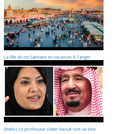
La fille du roi Salmane en vacances à Tanger
(Vidéo) Le professeur Didier Raoult sort un livre