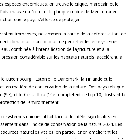
les espèces endémiques, on trouve le criquet marocain et le
e, l’ibis chauve du Nord, et le phoque moine de Méditerranée
inction que le pays s’efforce de protéger.
is restent immenses, notamment à cause de la déforestation, de
ement climatique, qui continue de perturber les écosystèmes
au, combinée à l’intensification de l’agriculture et à la
ession considérable sur les habitats naturels, accélérant la
 le Luxembourg, l’Estonie, le Danemark, la Finlande et le
es en matière de conservation de la nature. Des pays tels que
e (9e), et le Costa Rica (10e) complètent ce top 10, illustrant la
rotection de l’environnement.
cosystèmes uniques, il fait face à des défis significatifs en
ssement dans l’Indice de conservation de la nature 2024. Les
ssources naturelles vitales, en particulier en améliorant les