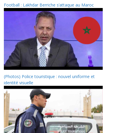
Football : Lakhdar Berriche s’attaque au Maroc
(Photos) Police touristique : nouvel uniforme et
identité visuelle