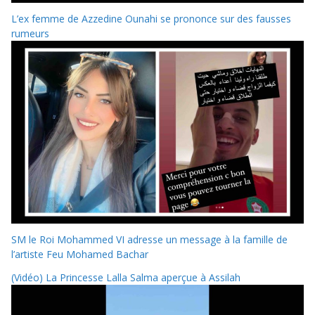
L’ex femme de Azzedine Ounahi se prononce sur des fausses
rumeurs
SM le Roi Mohammed VI adresse un message à la famille de
l’artiste Feu Mohamed Bachar
(Vidéo) La Princesse Lalla Salma aperçue à Assilah