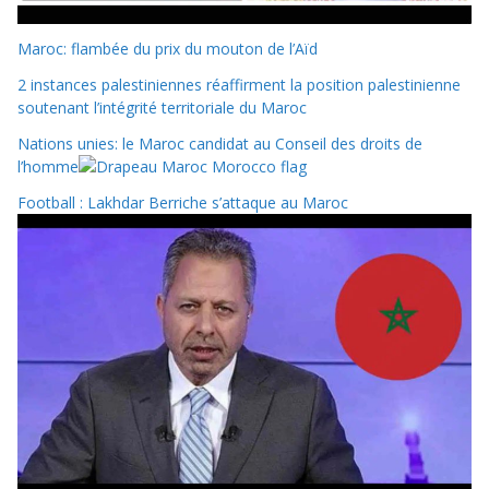
Maroc: flambée du prix du mouton de l’Aïd
2 instances palestiniennes réaffirment la position palestinienne
soutenant l’intégrité territoriale du Maroc
Nations unies: le Maroc candidat au Conseil des droits de
l’homme
Football : Lakhdar Berriche s’attaque au Maroc