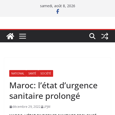
Passer
samedi, août 8, 2026
au
contenu
NATIONAL
SANTÉ
SOCIÉTÉ
Maroc: l’état d’urgence
sanitaire prolongé
décembre 29, 2022
LPJM