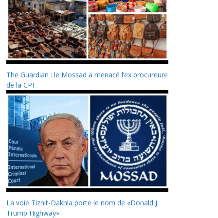
The Guardian : le Mossad a menacé l’ex procureure
de la CPI
La voie Tiznit-Dakhla porte le nom de «Donald J.
Trump Highway»