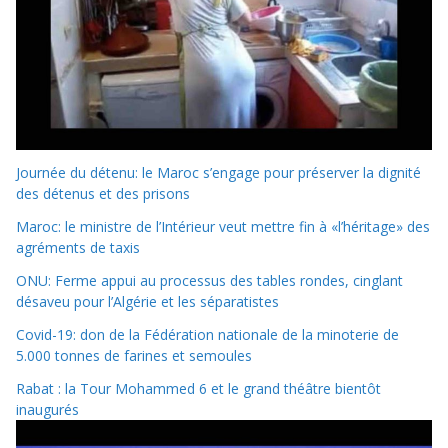
Journée du détenu: le Maroc s’engage pour préserver la dignité
des détenus et des prisons
Maroc: le ministre de l’Intérieur veut mettre fin à «l’héritage» des
agréments de taxis
ONU: Ferme appui au processus des tables rondes, cinglant
désaveu pour l’Algérie et les séparatistes
Covid-19: don de la Fédération nationale de la minoterie de
5.000 tonnes de farines et semoules
Rabat : la Tour Mohammed 6 et le grand théâtre bientôt
inaugurés