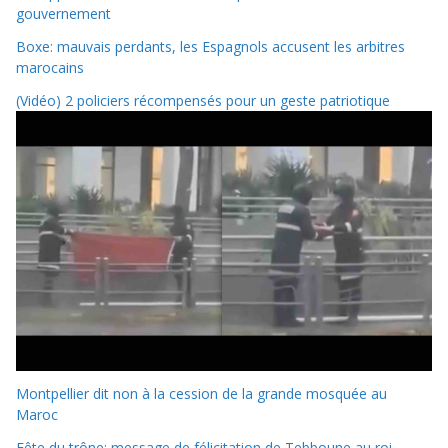
gouvernement
Boxe: mauvais perdants, les Espagnols accusent les arbitres
marocains
(Vidéo) 2 policiers récompensés pour un geste patriotique
Montpellier dit non à la cession de la grande mosquée au
Maroc
Fête du trône: message de félicitation de Tebboune au roi