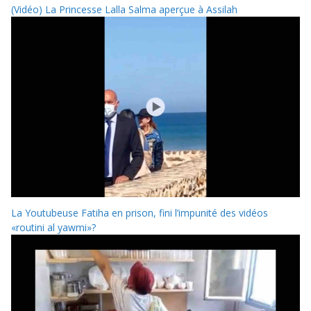
(Vidéo) La Princesse Lalla Salma aperçue à Assilah
La Youtubeuse Fatiha en prison, fini l’impunité des vidéos
«routini al yawmi»?