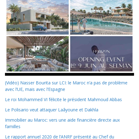
(Vidéo) Nasser Bourita sur LCI: le Maroc n’a pas de problème
avec l’UE, mais avec l’Espagne
Le roi Mohammed VI félicite le président Mahmoud Abbas
Le Polisario veut attaquer Laâyoune et Dakhla
Immobilier au Maroc: vers une aide financière directe aux
familles
Le rapport annuel 2020 de l’ANRF présenté au Chef du