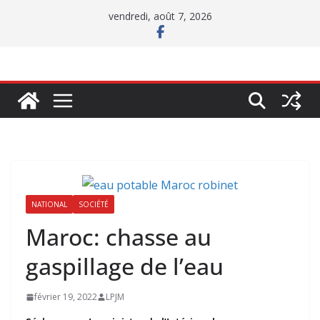
Passer
vendredi, août 7, 2026
au
contenu
NATIONAL
SOCIÉTÉ
Maroc: chasse au
gaspillage de l’eau
février 19, 2022
LPJM