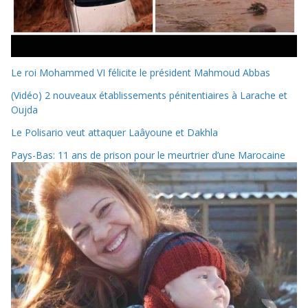
Le roi Mohammed VI félicite le président Mahmoud Abbas
(Vidéo) 2 nouveaux établissements pénitentiaires à Larache et
Oujda
Le Polisario veut attaquer Laâyoune et Dakhla
Pays-Bas: 11 ans de prison pour le meurtrier d’une Marocaine