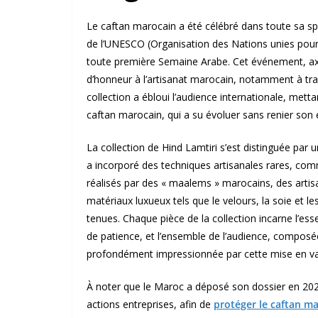
Le caftan marocain a été célébré dans toute sa spl
de l’UNESCO (Organisation des Nations unies pour l’
toute première Semaine Arabe. Cet événement, axé
d’honneur à l’artisanat marocain, notamment à trave
collection a ébloui l’audience internationale, mett
caftan marocain, qui a su évoluer sans renier son e
La collection de Hind Lamtiri s’est distinguée par u
a incorporé des techniques artisanales rares, comm
réalisés par des « maalems » marocains, des arti
matériaux luxueux tels que le velours, la soie et l
tenues. Chaque pièce de la collection incarne l’e
de patience, et l’ensemble de l’audience, composé
profondément impressionnée par cette mise en val
À noter que le Maroc a déposé son dossier en 202
actions entreprises, afin de
protéger le caftan ma