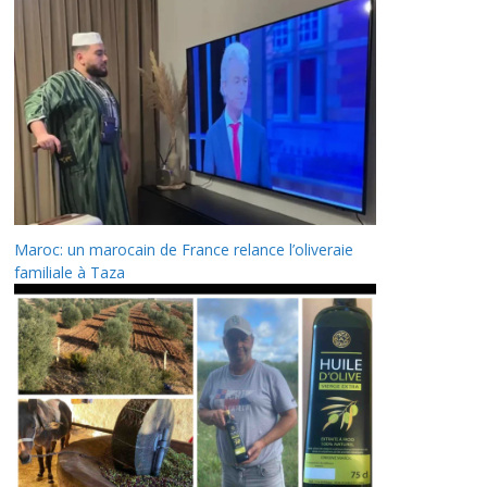
Maroc: un marocain de France relance l’oliveraie
familiale à Taza