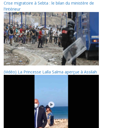
Crise migratoire à Sebta : le bilan du ministère de
l’Intérieur
(Vidéo) La Princesse Lalla Salma aperçue à Assilah