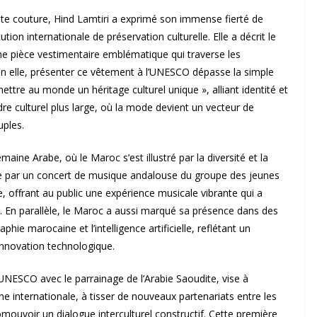
te couture, Hind Lamtiri a exprimé son immense fierté de
tion internationale de préservation culturelle. Elle a décrit le
 pièce vestimentaire emblématique qui traverse les
 elle, présenter ce vêtement à l’UNESCO dépasse la simple
ettre au monde un héritage culturel unique », alliant identité et
adre culturel plus large, où la mode devient un vecteur de
uples.
aine Arabe, où le Maroc s’est illustré par la diversité et la
lue par un concert de musique andalouse du groupe des jeunes
offrant au public une expérience musicale vibrante qui a
on. En parallèle, le Maroc a aussi marqué sa présence dans des
ie marocaine et l’intelligence artificielle, reflétant un
’innovation technologique.
NESCO avec le parrainage de l’Arabie Saoudite, vise à
cène internationale, à tisser de nouveaux partenariats entre les
ouvoir un dialogue interculturel constructif. Cette première