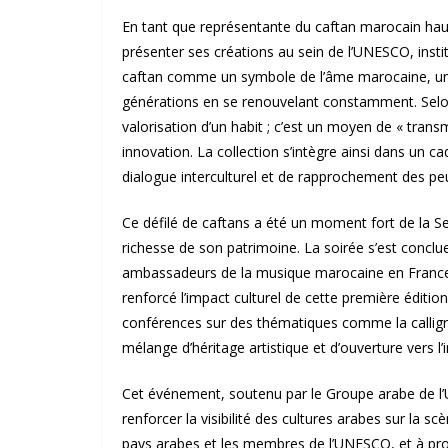
En tant que représentante du caftan marocain hau
présenter ses créations au sein de l’UNESCO, institu
caftan comme un symbole de l’âme marocaine, une
générations en se renouvelant constamment. Selon
valorisation d’un habit ; c’est un moyen de « transm
innovation. La collection s’intègre ainsi dans un c
dialogue interculturel et de rapprochement des pe
Ce défilé de caftans a été un moment fort de la Sem
richesse de son patrimoine. La soirée s’est conc
ambassadeurs de la musique marocaine en France, 
renforcé l’impact culturel de cette première éditi
conférences sur des thématiques comme la calligraph
mélange d’héritage artistique et d’ouverture vers l
Cet événement, soutenu par le Groupe arabe de l’U
renforcer la visibilité des cultures arabes sur la s
pays arabes et les membres de l’UNESCO, et à prom