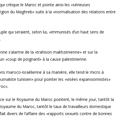
qui critique le Maroc et pointe ainsi les «sérieuses
 région du Maghreb» suite à la «normalisation des relations entre
euple qui seraient, selon lui, «immunisés d’un haut sens de
.
enne s’alarme de la «trahison makhzenienne» et sur la
, un «coup de poignard» à la cause palestinienne.
ions maroco-israélienne à sa manière, elle tend le micro à
ournaliste tunisien» pour pointer les «visées expansionnistes»
roc».
ice sur le Royaume du Maroc pointent, le même jour, tantôt la
u Royaume du Maroc, tantôt le taux de travailleurs domestique
it divers de l’affaire des «rapports sexuels contre de bonnes