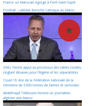
France: un Marocain égorgé à Pont-Saint-Esprit
Football : Lakhdar Berriche s’attaque au Maroc
ONU: Ferme appui au processus des tables rondes,
cinglant désaveu pour l’Algérie et les séparatistes
Covid-19: don de la Fédération nationale de la
minoterie de 5.000 tonnes de farines et semoules
Abdelmajid Tebboune honore un journaliste
algérien anti-Maroc