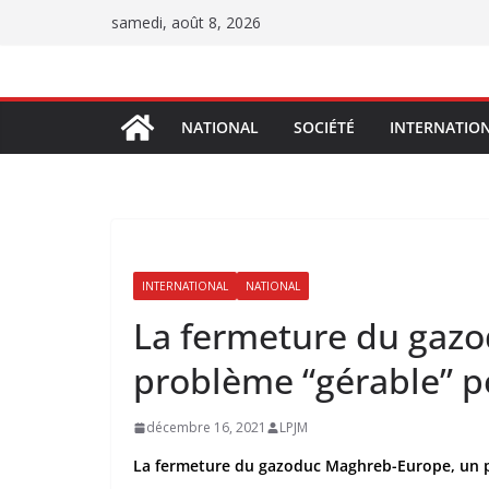
Passer
samedi, août 8, 2026
au
contenu
NATIONAL
SOCIÉTÉ
INTERNATIO
INTERNATIONAL
NATIONAL
La fermeture du gaz
problème “gérable” p
décembre 16, 2021
LPJM
La fermeture du gazoduc Maghreb-Europe, un pr