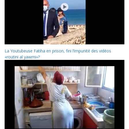
La Youtubeuse Fatiha en prison, fini l’impunité des vidéos
«routini al yawmi»?