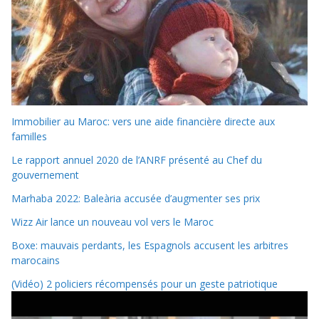
Immobilier au Maroc: vers une aide financière directe aux
familles
Le rapport annuel 2020 de l’ANRF présenté au Chef du
gouvernement
Marhaba 2022: Baleària accusée d’augmenter ses prix
Wizz Air lance un nouveau vol vers le Maroc
Boxe: mauvais perdants, les Espagnols accusent les arbitres
marocains
(Vidéo) 2 policiers récompensés pour un geste patriotique