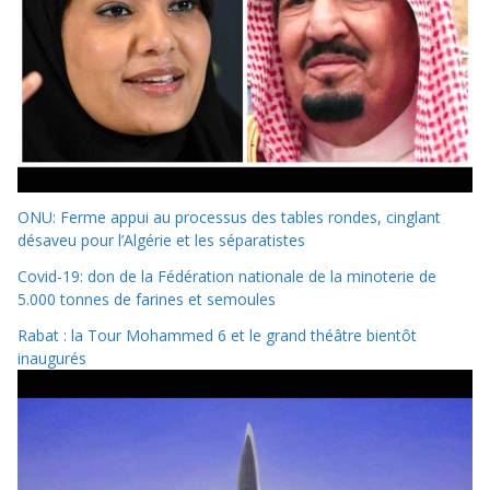
ONU: Ferme appui au processus des tables rondes, cinglant
désaveu pour l’Algérie et les séparatistes
Covid-19: don de la Fédération nationale de la minoterie de
5.000 tonnes de farines et semoules
Rabat : la Tour Mohammed 6 et le grand théâtre bientôt
inaugurés