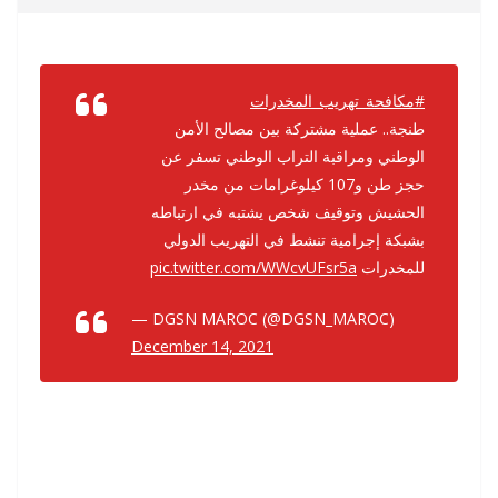
#مكافحة_تهريب_المخدرات
طنجة.. عملية مشتركة بين مصالح الأمن
الوطني ومراقبة التراب الوطني تسفر عن
حجز طن و107 كيلوغرامات من مخدر
الحشيش وتوقيف شخص يشتبه في ارتباطه
بشبكة إجرامية تنشط في التهريب الدولي
pic.twitter.com/WWcvUFsr5a
للمخدرات
— DGSN MAROC (@DGSN_MAROC)
December 14, 2021