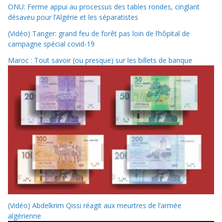
ONU: Ferme appui au processus des tables rondes, cinglant
désaveu pour l’Algérie et les séparatistes
(Vidéo) Tanger: grand feu de forêt pas loin de l’hôpital de
campagne spécial covid-19
Maroc : Tout savoir (ou presque) sur les billets de banque
(Vidéo) Abdelkrim Qissi réagit aux meurtres de l’armée
algérienne