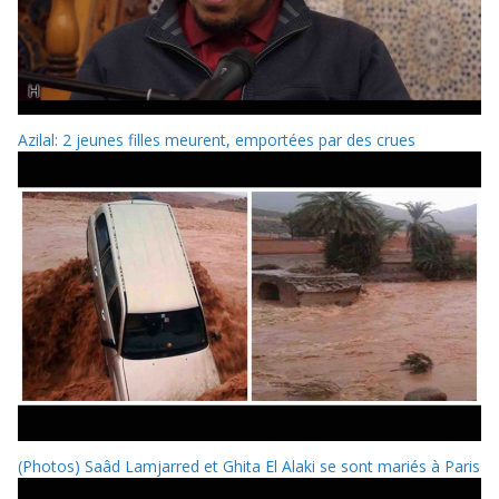
Azilal: 2 jeunes filles meurent, emportées par des crues
(Photos) Saâd Lamjarred et Ghita El Alaki se sont mariés à Paris