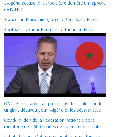
L’Algérie accuse le Maroc d’être derrière un rapport
de l’UNICEF
France: un Marocain égorgé à Pont-Saint-Esprit
Football : Lakhdar Berriche s’attaque au Maroc
ONU: Ferme appui au processus des tables rondes,
cinglant désaveu pour l’Algérie et les séparatistes
Covid-19: don de la Fédération nationale de la
minoterie de 5.000 tonnes de farines et semoules
Rabat : la Tour Mohammed 6 et le grand théâtre