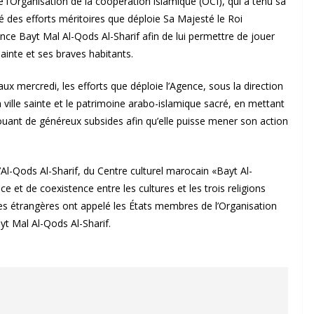
 l’Organisation de la coopération islamique (OCI), qui a tenu sa
té des efforts méritoires que déploie Sa Majesté le Roi
 Bayt Mal Al-Qods Al-Sharif afin de lui permettre de jouer
Sainte et ses braves habitants.
aux mercredi, les efforts que déploie l’Agence, sous la direction
a ville sainte et le patrimoine arabo-islamique sacré, en mettant
llouant de généreux subsides afin qu’elle puisse mener son action
d’Al-Qods Al-Sharif, du Centre culturel marocain «Bayt Al-
e et de coexistence entre les cultures et les trois religions
ires étrangères ont appelé les États membres de l’Organisation
yt Mal Al-Qods Al-Sharif.