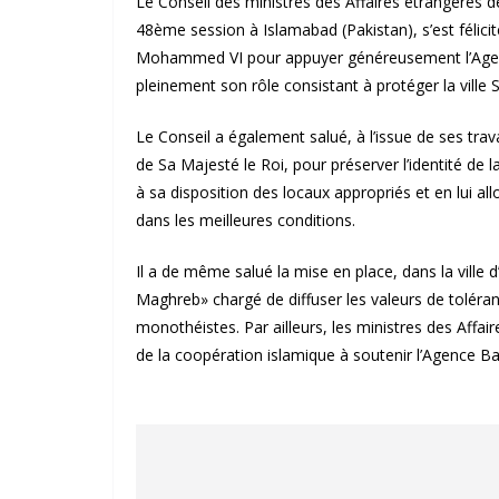
Le Conseil des ministres des Affaires étrangères de
48ème session à Islamabad (Pakistan), s’est félici
Mohammed VI pour appuyer généreusement l’Agence
pleinement son rôle consistant à protéger la ville 
Le Conseil a également salué, à l’issue de ses trav
de Sa Majesté le Roi, pour préserver l’identité de l
à sa disposition des locaux appropriés et en lui a
dans les meilleures conditions.
Il a de même salué la mise en place, dans la ville 
Maghreb» chargé de diffuser les valeurs de toléranc
monothéistes. Par ailleurs, les ministres des Affa
de la coopération islamique à soutenir l’Agence Ba