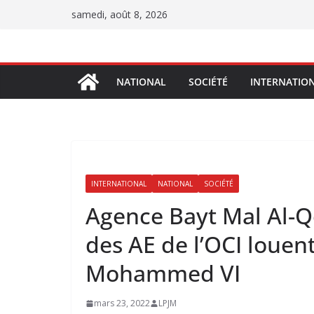
Passer
samedi, août 8, 2026
au
contenu
NATIONAL
SOCIÉTÉ
INTERNATIO
INTERNATIONAL
NATIONAL
SOCIÉTÉ
Agence Bayt Mal Al-Qo
des AE de l’OCI louent
Mohammed VI
mars 23, 2022
LPJM