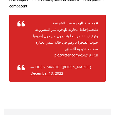
compétent.
#مكافحة_الهجرة_غير_الشرعية
طنجة..إحباط محاولة للهجرة غير المشروعة
وتوقيف 11 مرشحا ينحدرون من دول إفريقيا
جنوب الصحراء، وهم في حالة تلبس بحيازة
معدات حديدية للتسلق.
pic.twitter.com/cSl219lFCn
— DGSN MAROC (@DGSN_MAROC)
December 13, 2022