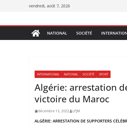
Passer
vendredi, août 7, 2026
au
contenu
NATIONAL
SOCIÉTÉ
INTERNATIO
INTERNATIONAL
NATIONAL
SOCIÉTÉ
SPORT
Algérie: arrestation d
victoire du Maroc
décembre 13, 2022
LPJM
ALGÉRIE: ARRESTATION DE SUPPORTERS CÉLÉB