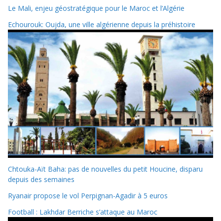
Le Mali, enjeu géostratégique pour le Maroc et l’Algérie
Echourouk: Oujda, une ville algérienne depuis la préhistoire
Chtouka-Aït Baha: pas de nouvelles du petit Houcine, disparu
depuis des semaines
Ryanair propose le vol Perpignan-Agadir à 5 euros
Football : Lakhdar Berriche s’attaque au Maroc