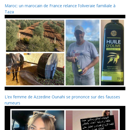
Maroc: un marocain de France relance l’oliveraie familiale à
Taza
L’ex femme de Azzedine Ounahi se prononce sur des fausses
rumeurs