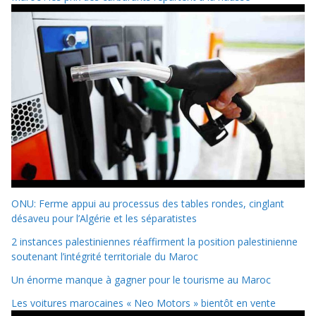
ONU: Ferme appui au processus des tables rondes, cinglant
désaveu pour l’Algérie et les séparatistes
2 instances palestiniennes réaffirment la position palestinienne
soutenant l’intégrité territoriale du Maroc
Un énorme manque à gagner pour le tourisme au Maroc
Les voitures marocaines « Neo Motors » bientôt en vente