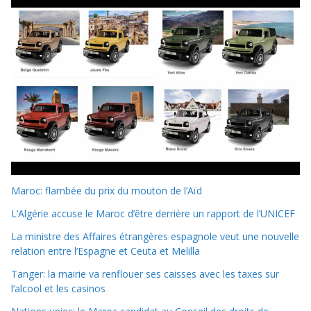
Maroc: flambée du prix du mouton de l’Aïd
L’Algérie accuse le Maroc d’être derrière un rapport de l’UNICEF
La ministre des Affaires étrangères espagnole veut une nouvelle
relation entre l’Espagne et Ceuta et Melilla
Tanger: la mairie va renflouer ses caisses avec les taxes sur
l’alcool et les casinos