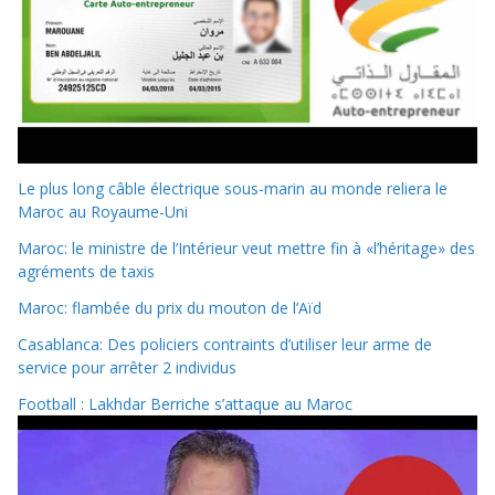
Le plus long câble électrique sous-marin au monde reliera le
Maroc au Royaume-Uni
Maroc: le ministre de l’Intérieur veut mettre fin à «l’héritage» des
agréments de taxis
Maroc: flambée du prix du mouton de l’Aïd
Casablanca: Des policiers contraints d’utiliser leur arme de
service pour arrêter 2 individus
Football : Lakhdar Berriche s’attaque au Maroc