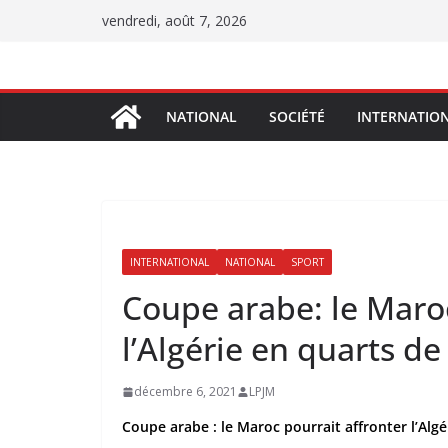
Passer
vendredi, août 7, 2026
au
contenu
NATIONAL
SOCIÉTÉ
INTERNATIO
INTERNATIONAL
NATIONAL
SPORT
Coupe arabe: le Maroc
l’Algérie en quarts de
décembre 6, 2021
LPJM
Coupe arabe : le Maroc pourrait affronter l’Algé