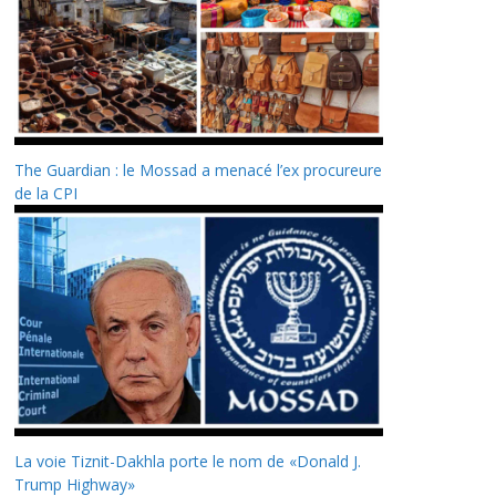
The Guardian : le Mossad a menacé l’ex procureure
de la CPI
La voie Tiznit-Dakhla porte le nom de «Donald J.
Trump Highway»