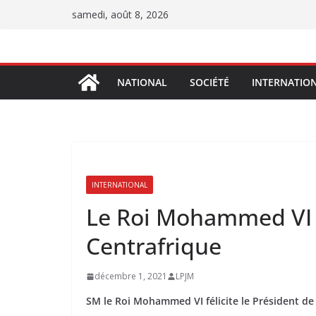
Passer
samedi, août 8, 2026
au
contenu
NATIONAL
SOCIÉTÉ
INTERNATIO
INTERNATIONAL
Le Roi Mohammed VI fé
Centrafrique
décembre 1, 2021
LPJM
SM le Roi Mohammed VI félicite le Président de 