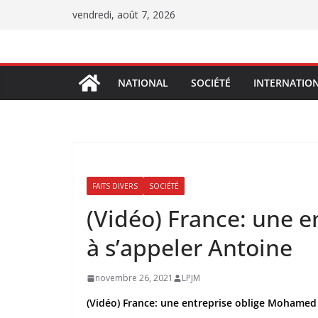
Passer
vendredi, août 7, 2026
au
contenu
NATIONAL
SOCIÉTÉ
INTERNATIO
FAITS DIVERS
SOCIÉTÉ
(Vidéo) France: une 
à s’appeler Antoine
novembre 26, 2021
LPJM
(Vidéo) France: une entreprise oblige Mohamed 