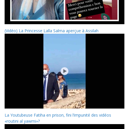
(Vidéo) La Princesse Lalla Salma aperçue à Assilah
La Youtubeuse Fatiha en prison, fini l’impunité des vidéos
«routini al yawmi»?