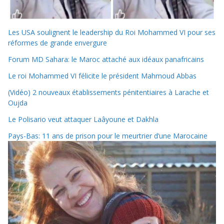
Les USA soulignent le leadership du Roi Mohammed VI pour ses
réformes de grande envergure
Forum MD Sahara: le Maroc attaché aux idéaux panafricains
Le roi Mohammed VI félicite le président Mahmoud Abbas
(Vidéo) 2 nouveaux établissements pénitentiaires à Larache et
Oujda
Le Polisario veut attaquer Laâyoune et Dakhla
Pays-Bas: 11 ans de prison pour le meurtrier d’une Marocaine