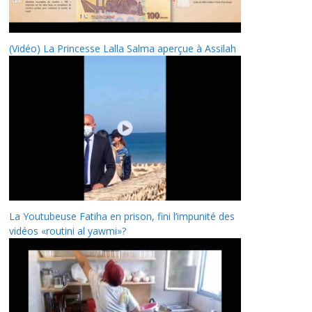
(Vidéo) La Princesse Lalla Salma aperçue à Assilah
La Youtubeuse Fatiha en prison, fini l’impunité des
vidéos «routini al yawmi»?