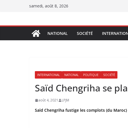
Passer
samedi, août 8, 2026
au
contenu
NATIONAL
SOCIÉTÉ
INTERNATIO
INTERNATIONAL
NATIONAL
POLITIQUE
SOCIÉTÉ
Saïd Chengriha se pl
août 4, 2021
LPJM
Saïd Chengriha fustige les complots (du Maroc) v