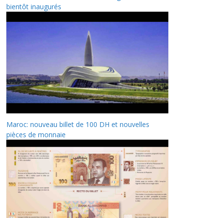
bientôt inaugurés
Maroc: nouveau billet de 100 DH et nouvelles
pièces de monnaie