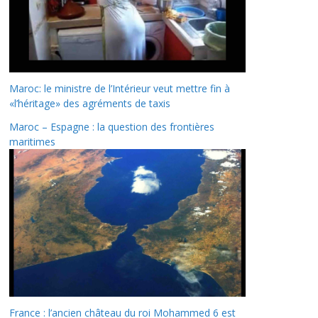
Maroc: le ministre de l’Intérieur veut mettre fin à
«l’héritage» des agréments de taxis
Maroc – Espagne : la question des frontières
maritimes
France : l’ancien château du roi Mohammed 6 est