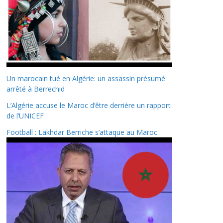
Un marocain tué en Algérie: un assassin présumé
arrêté à Berrechid
L’Algérie accuse le Maroc d’être derrière un rapport
de l’UNICEF
Football : Lakhdar Berriche s’attaque au Maroc